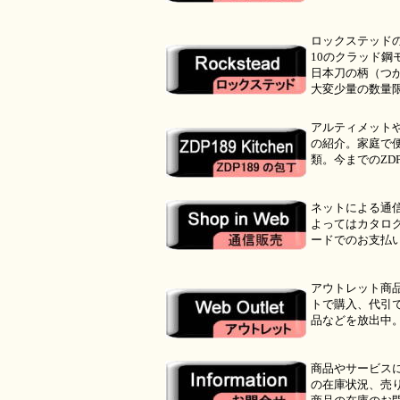
●
ロックステッドの
10のクラッド鋼
日本刀の柄（つ
大変少量の数量
●
アルティメットや
の紹介。家庭で
類。今までのZD
●
ネットによる通
よってはカタロ
ードでのお支払
●
アウトレット商
トで購入、代引
品などを放出中
●
商品やサービス
の在庫状況、売