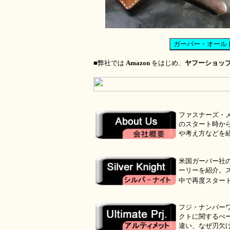
■弊社では
Amazon
をはじめ、
ヤフーショッ
ファスナーズ・
のスタート時か
や考え方などを
●
米国ガーバー社
ーリーを紹介。
中で再度スター
●
フジ・ナンバー
クトに関するぺージ
違い、なぜ刃欠け